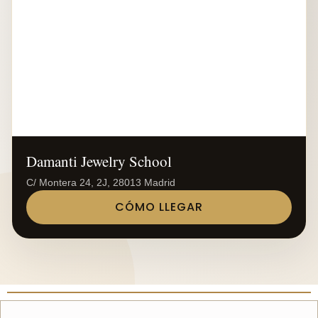
Damanti Jewelry School
C/ Montera 24, 2J, 28013 Madrid
CÓMO LLEGAR