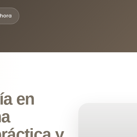
ahora
ía en
na
ráctica y