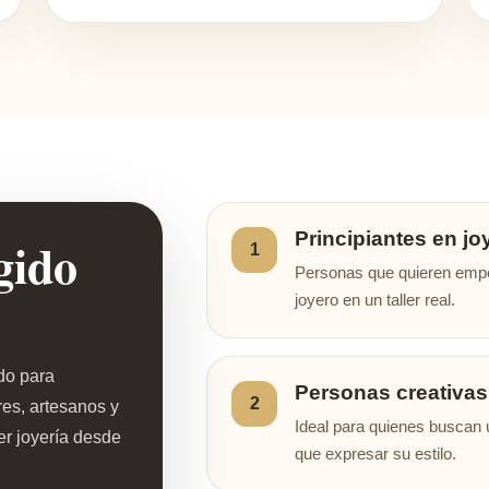
Principiantes en jo
gido
1
Personas que quieren empez
joyero en un taller real.
do para
Personas creativas
2
res, artesanos y
Ideal para quienes buscan u
r joyería desde
que expresar su estilo.